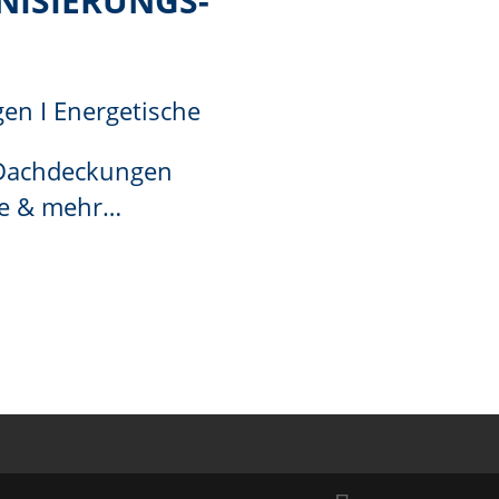
ISIERUNGS-
en I Energetische
 Dachdeckungen
ne & mehr…